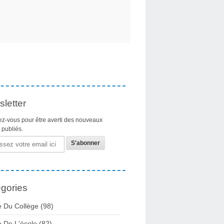
letter
z-vous pour être averti des nouveaux
s publiés.
gories
e Du Collège
(98)
e De L'école
(82)