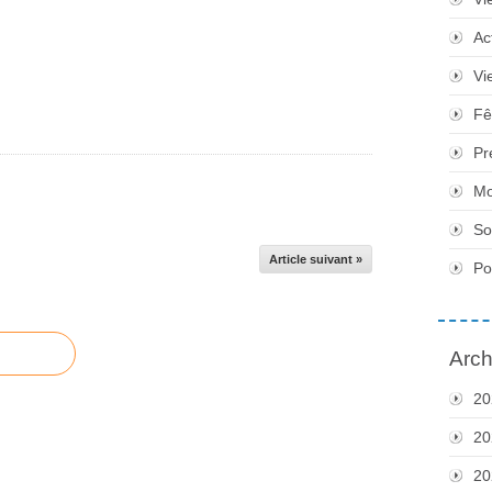
Ac
Vi
Fê
Pr
Mo
So
Article suivant »
Po
Arch
20
20
20