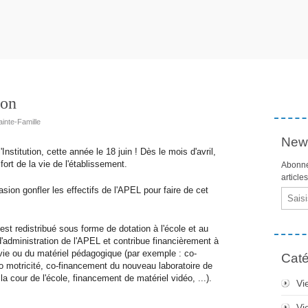
ion
ainte-Famille
News
nstitution, cette année le 18 juin ! Dès le mois d'avril,
rt de la vie de l'établissement.
Abonne
article
sion gonfler les effectifs de l'APEL pour faire de cet
Email
est redistribué sous forme de dotation à l'école et au
 d'administration de l'APEL et contribue financièrement à
 vie ou du matériel pédagogique (par exemple : co-
Caté
o motricité, co-financement du nouveau laboratoire de
 cour de l'école, financement de matériel vidéo, ...).
Vi
Vi