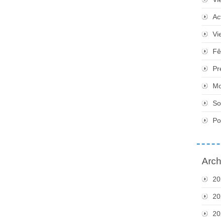
Ac
Vi
Fê
Pr
Mo
So
Po
Arch
20
20
20