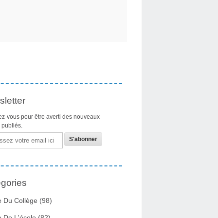
letter
z-vous pour être averti des nouveaux
s publiés.
gories
e Du Collège
(98)
e De L'école
(82)