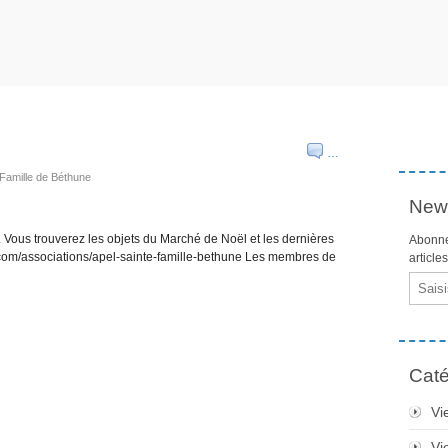
…
 Famille de Béthune
News
. Vous trouverez les objets du Marché de Noël et les dernières
Abonne
com/associations/apel-sainte-famille-bethune Les membres de
article
Email
Caté
Vi
Vi