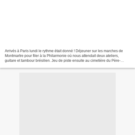
Arrivés à Paris lundi le rythme était donné ! Déjeuner sur les marches de
Montmartre pour filer à la Philarmonie où nous attendait deux ateliers,
guitare et tambour brésilien. Jeu de piste ensuite au cimetière du Père-
Lachaise pour rentrer à l’auberge...