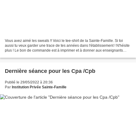
Vous avez aimé les sweats !! Voici le tee-shirt de la Sainte-Famille. Si toi
aussi tu veux garder une trace de tes années dans l'établissement ! N'hésite
plus ! Le bon de commande est à imprimer et à donner aux enseignants
sous enveloppe ou a déposer...
Dernière séance pour les Cpa /Cpb
Publié le 29/05/2022 à 20:36
Par
Institution Privée Sainte-Famille