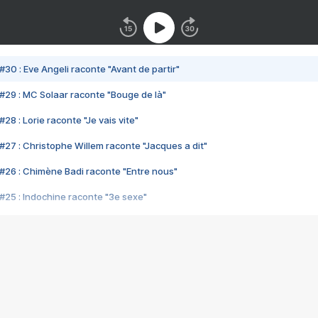
#30 : Eve Angeli raconte "Avant de partir"
#29 : MC Solaar raconte "Bouge de là"
28 : Lorie raconte "Je vais vite"
#27 : Christophe Willem raconte "Jacques a dit"
#26 : Chimène Badi raconte "Entre nous"
#25 : Indochine raconte "3e sexe"
#24 : Zaho raconte "C'est chelou"
#23 : Patrick Bruel raconte "Au café des délices"
#22 : Kyo raconte "Le chemin"
#21 : Nolwenn Leroy raconte "Cassé"