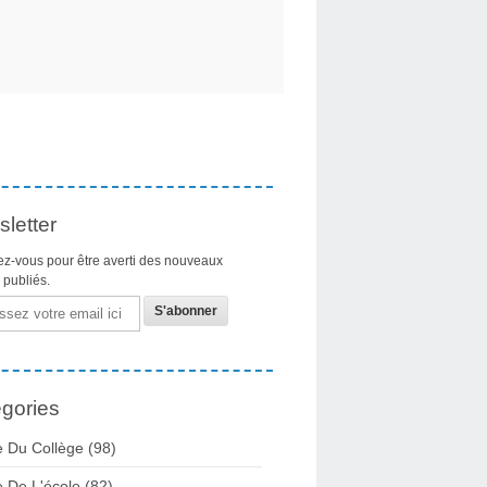
letter
z-vous pour être averti des nouveaux
s publiés.
gories
e Du Collège
(98)
e De L'école
(82)