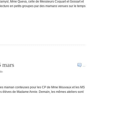
 Namysl, Mme Queva, celle de Messieurs Coquart et Gossart et
 lecture en petits groupes par des mamans venues sur le temps
6 mars
…
lle
: des maman conteuses pour les CP de Mme Mouvaux et les MS
 les élèves de Madame Annie. Demain, les mêmes ateliers sont