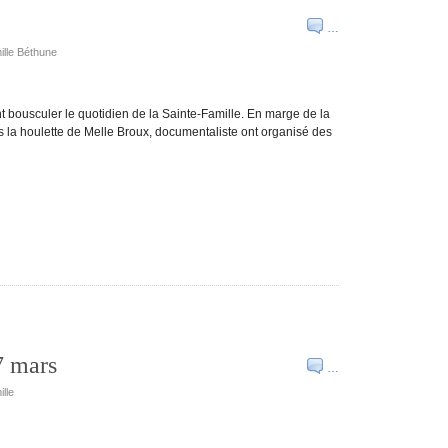
…
ille Béthune
bousculer le quotidien de la Sainte-Famille. En marge de la
us la houlette de Melle Broux, documentaliste ont organisé des
7 mars
…
lle