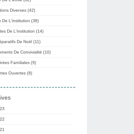
tions Diverses
(42)
e De L'institution
(38)
tes De L'institution
(14)
éparatifs De Noël
(11)
ments De Convivialité
(10)
irées Familiales
(9)
rtes Ouvertes
(8)
ives
23
22
21