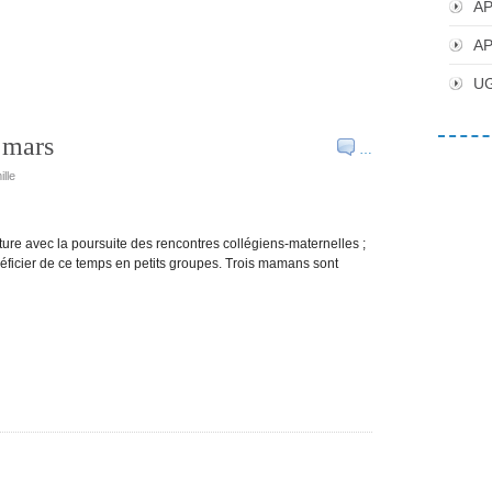
AP
AP
UG
9 mars
…
lle
ure avec la poursuite des rencontres collégiens-maternelles ;
éficier de ce temps en petits groupes. Trois mamans sont