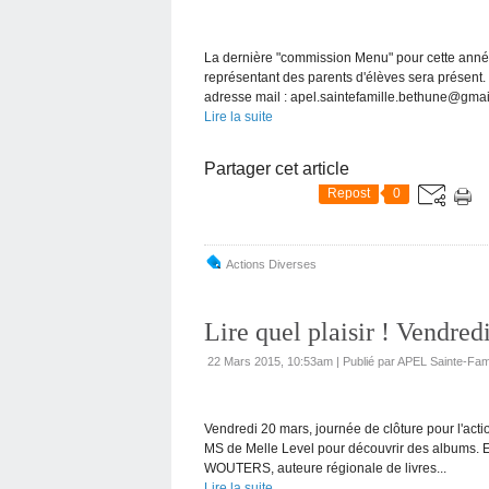
La dernière "commission Menu" pour cette année
représentant des parents d'élèves sera présent.
adresse mail : apel.saintefamille.bethune@gmai
Lire la suite
Partager cet article
Repost
0
Actions Diverses
Lire quel plaisir ! Vendred
22 Mars 2015, 10:53am
|
Publié par APEL Sainte-Fami
Vendredi 20 mars, journée de clôture pour l'actio
MS de Melle Level pour découvrir des albums. 
WOUTERS, auteure régionale de livres...
Lire la suite