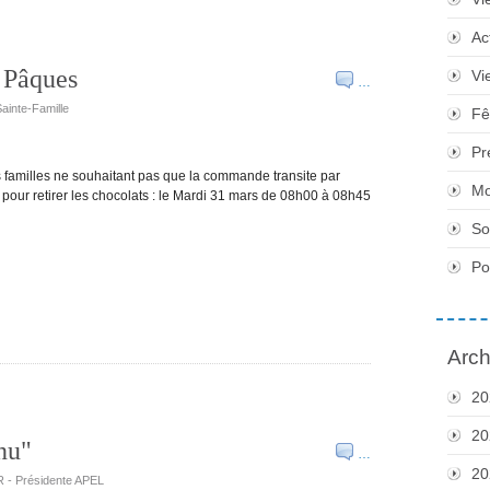
Ac
e Pâques
Vi
…
Sainte-Famille
Fê
Pr
es familles ne souhaitant pas que la commande transite par
Mo
our retirer les chocolats : le Mardi 31 mars de 08h00 à 08h45
So
Po
Arch
20
20
nu"
…
20
R - Présidente APEL