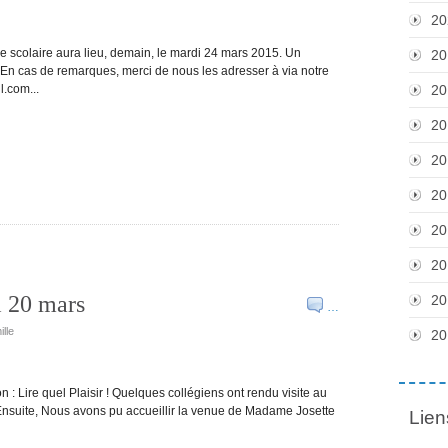
20
 scolaire aura lieu, demain, le mardi 24 mars 2015. Un
20
 En cas de remarques, merci de nous les adresser à via notre
l.com...
20
20
20
20
20
20
i 20 mars
20
…
lle
20
n : Lire quel Plaisir ! Quelques collégiens ont rendu visite au
Ensuite, Nous avons pu accueillir la venue de Madame Josette
Lien