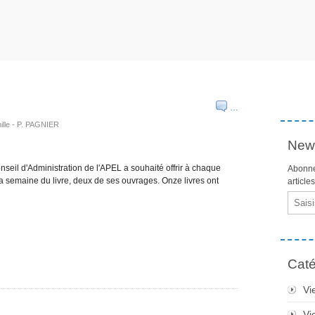
…
ille - P. PAGNIER
News
nseil d'Administration de l'APEL a souhaité offrir à chaque
Abonne
la semaine du livre, deux de ses ouvrages. Onze livres ont
article
Email
Caté
Vi
Vi